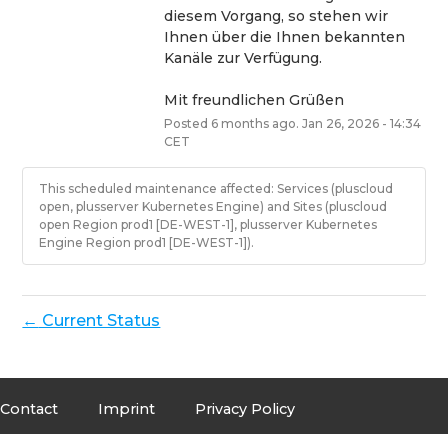
diesem Vorgang, so stehen wir 
Ihnen über die Ihnen bekannten 
Kanäle zur Verfügung.
Mit freundlichen Grüßen
Posted
6
months ago.
Jan
26
,
2026
-
14:34
CET
This scheduled maintenance affected: Services (pluscloud
open, plusserver Kubernetes Engine) and Sites (pluscloud
open Region prod1 [DE-WEST-1], plusserver Kubernetes
Engine Region prod1 [DE-WEST-1]).
Current Status
←
Contact
Imprint
Privacy Policy