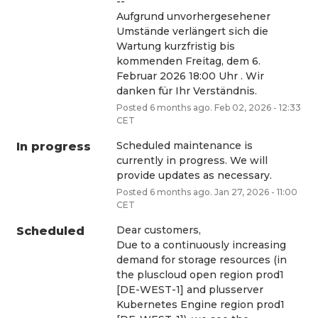
--
Aufgrund unvorhergesehener 
Umstände verlängert sich die 
Wartung kurzfristig bis 
kommenden Freitag, dem 6. 
Februar 2026 18:00 Uhr . Wir 
danken für Ihr Verständnis.
Posted
6
months ago.
Feb
02
,
2026
-
12:33
CET
Scheduled maintenance is 
In progress
currently in progress. We will 
provide updates as necessary.
Posted
6
months ago.
Jan
27
,
2026
-
11:00
CET
Dear customers,
Scheduled
Due to a continuously increasing 
demand for storage resources (in 
the pluscloud open region prod1 
[DE-WEST-1] and plusserver 
Kubernetes Engine region prod1 