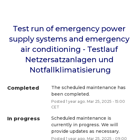
Test run of emergency power 
supply systems and emergency 
air conditioning - Testlauf 
Netzersatzanlagen und 
Notfallklimatisierung
The scheduled maintenance has 
Completed
been completed.
Posted
1
year ago.
Mar
25
,
2025
-
15:00
CET
Scheduled maintenance is 
In progress
currently in progress. We will 
provide updates as necessary.
Posted
1
year ago.
Mar
25
,
2025
-
09:00