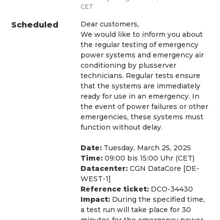
CET
Dear customers,
Scheduled
We would like to inform you about 
the regular testing of emergency 
power systems and emergency air 
conditioning by plusserver 
technicians. Regular tests ensure 
that the systems are immediately 
ready for use in an emergency. In 
the event of power failures or other 
emergencies, these systems must 
function without delay. 
Date:
 Tuesday, March 25, 2025
Time:
 09:00 bis 15:00 Uhr (CET)
Datacenter:
 CGN DataCore [DE-
WEST-1]
Reference ticket:
 DCO-34430 
Impact:
 During the specified time, 
a test run will take place for 30 
minutes for the emergency power 