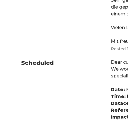
Sehr g
die gep
einem 
Vielen 
Mit fre
Posted
Scheduled
Dear c
We woul
specia
Date:
 
Time:
Datace
Refere
Impact