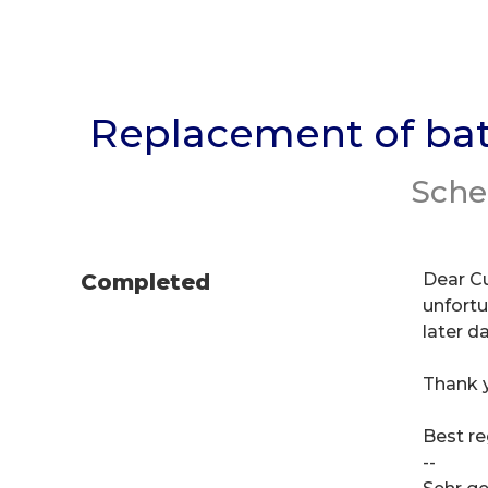
Replacement of bat
Sche
Completed
Dear C
unfortu
later d
Thank y
Best r
--