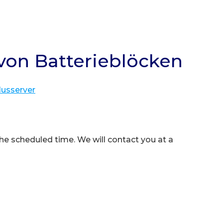
von Batterieblöcken
lusserver
e scheduled time. We will contact you at a 