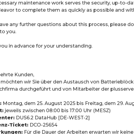
essary maintenance work serves the security, up-to-dat
avor to complete them as quickly as possible and with 
have any further questions about this process, please do 
o you. 
ou in advance for your understanding.
eehrte Kunden,
 möchten wir Sie über den Austausch von Batterieblöcke
chfirma durchgeführt und von Mitarbeiter der plusserver
:
 Montag, dem 25. August 2025 bis Freitag, dem 29. Au
t:
 jeweils zwischen 08:00 bis 17:00 Uhr (MESZ)
nter:
 DUS6.2 DataHub [DE-WEST-2]
nz-Ticket:
 DCO-25654
rkungen:
 Für die Dauer der Arbeiten erwarten wir kein