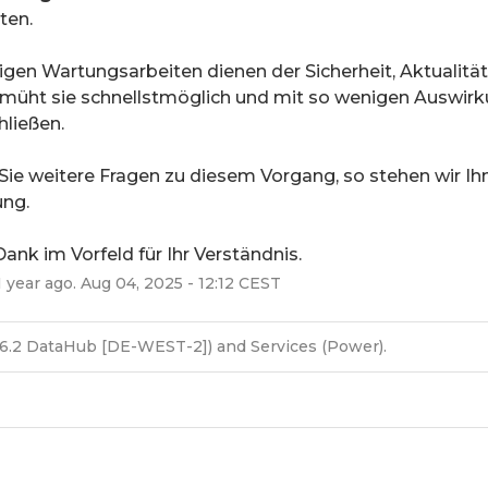
ten.
igen Wartungsarbeiten dienen der Sicherheit, Aktualität
müht sie schnellstmöglich und mit so wenigen Auswirku
ließen.
ie weitere Fragen zu diesem Vorgang, so stehen wir Ihn
ng. 
Dank im Vorfeld für Ihr Verständnis.
1
year ago.
Aug
04
,
2025
-
12:12
CEST
S6.2 DataHub [DE-WEST-2]) and Services (Power).