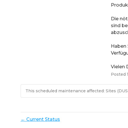
Produk
Die nöt
sind be
abzusch
Haben S
Verfügu
Vielen 
Posted
This scheduled maintenance affected: Sites (DU
Current Status
←