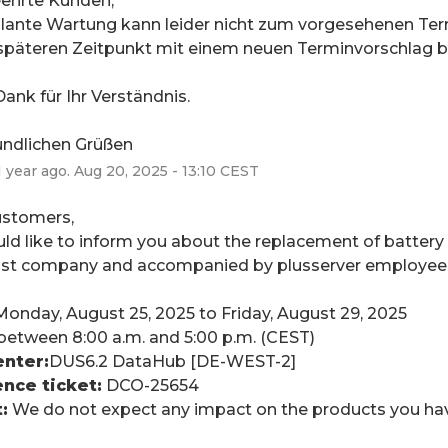
eehrte Kunden,
lante Wartung kann leider nicht zum vorgesehenen Ter
späteren Zeitpunkt mit einem neuen Terminvorschlag b
Dank für Ihr Verständnis.
undlichen Grüßen
1
year ago.
Aug
20
,
2025
-
13:10
CEST
ustomers,
d like to inform you about the replacement of battery bl
list company and accompanied by plusserver employees
Monday, August 25, 2025 to Friday, August 29, 2025
 between 8:00 a.m. and 5:00 p.m. (CEST)
nter:
DUS6.2 DataHub [DE-WEST-2]
nce ticket:
 DCO-25654
:
 We do not expect any impact on the products you hav