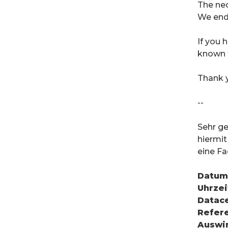
The nec
We ende
If you 
known t
Thank y
--
Sehr g
hiermit
eine Fa
Datum
Uhrzei
Datace
Refere
Auswi