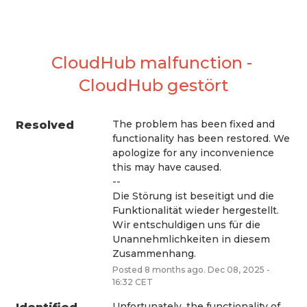
CloudHub malfunction - 
CloudHub gestört
The problem has been fixed and 
Resolved
functionality has been restored. We 
apologize for any inconvenience 
this may have caused. 
--
Die Störung ist beseitigt und die 
Funktionalität wieder hergestellt. 
Wir entschuldigen uns für die 
Unannehmlichkeiten in diesem 
Zusammenhang.
Posted
8
months ago.
Dec
08
,
2025
-
16:32
CET
Unfortunately, the functionality of 